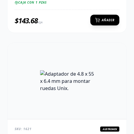
CAJA CON
1
PZAS
$
143.68
AÑADIR
/CJA
SKU:
1621
AUSTROMEX