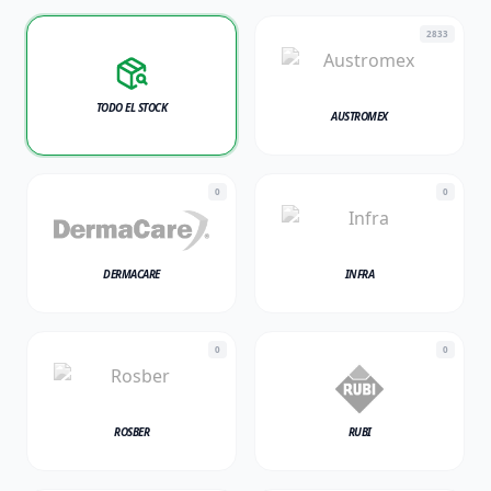
2833
TODO EL STOCK
AUSTROMEX
0
0
DERMACARE
INFRA
0
0
ROSBER
RUBI