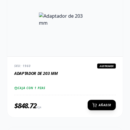
SKU:
1960
AUSTROMEX
ADAPTADOR DE 203 MM
CAJA CON
1
PZAS
$
848.72
AÑADIR
/CJA